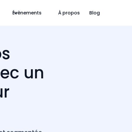
Évènements
À propos
Blog
os
ec un
ur