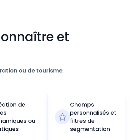
onnaître et
uration ou de tourisme
.
éation de
Champs
tes
personnalisés et
namiques ou
filtres de
atiques
segmentation