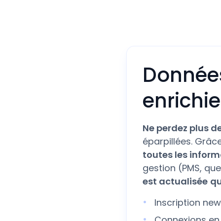
Données 
enrichi
Ne perdez plus d
éparpillées. Grâ
toutes les infor
gestion (PMS, ques
est actualisée
q
Inscription new
Connexions en