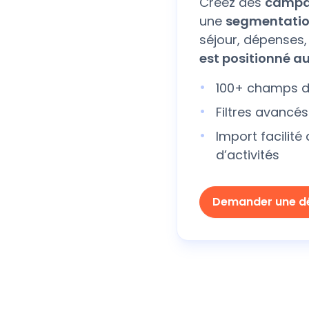
Créez des
campa
une
segmentatio
séjour, dépenses
est positionné 
100+ champs de
Filtres avancé
Import facilité
d’activités
Demander une 