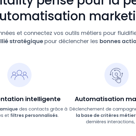
tality pensé pour la p
automatisation market
onnées et connectez vos outils métiers pour fluidifie
llié stratégique
pour déclencher les
bonnes acti
tation intelligente
Automatisation ma
namique
des contacts grâce à
Déclenchement de campagnes
es et
filtres personnalisés
.
la base de critères métier
dernières interactions, 