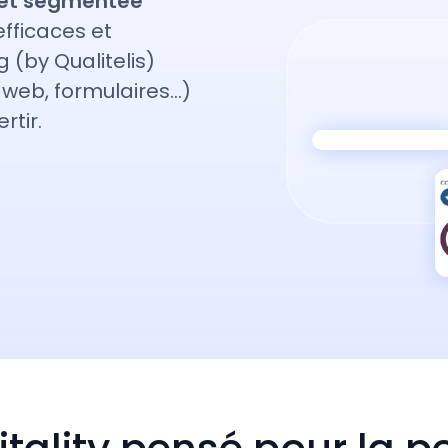
r et segmentée
fficaces et
 (by Qualitelis)
e web, formulaires…)
rtir.