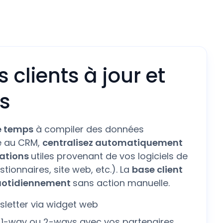
clients à jour et
es
e temps
à compiler des données
ce au CRM,
centralisez automatiquement
mations
utiles provenant de vos logiciels de
tionnaires, site web, etc.). La
base client
uotidiennement
sans action manuelle.
sletter via widget web
 1-way ou 2-ways avec vos partenaires