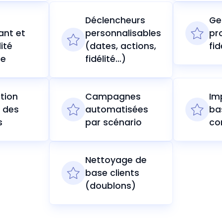
Déclencheurs
Ge
ant et
personnalisables
pr
lité
(dates, actions,
fid
ée
fidélité…)
ation
Campagnes
Im
 des
automatisées
ba
s
par scénario
co
Nettoyage de
base clients
(doublons)