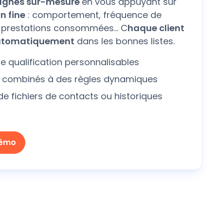
gnes sur-mesure
en vous appuyant sur
n fine
: comportement, fréquence de
, prestations consommées… C
haque client
automatiquement
dans les bonnes listes.
 qualification personnalisables
s combinés à des règles dynamiques
 de fichiers de contacts ou historiques
démo