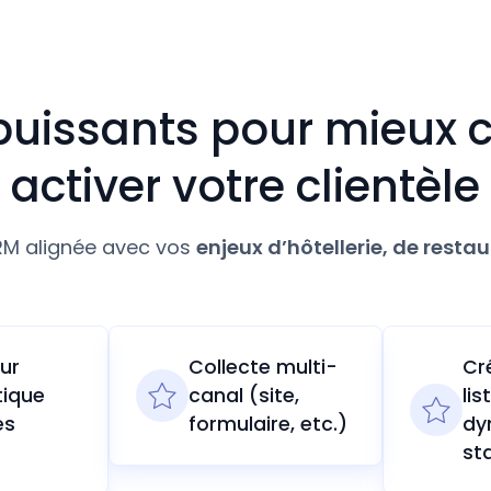
 puissants pour mieux c
activer votre clientèle
RM alignée avec vos
enjeux d’hôtellerie, de resta
our
Collecte multi-
Cr
ique
canal (site,
lis
es
formulaire, etc.)
dy
st